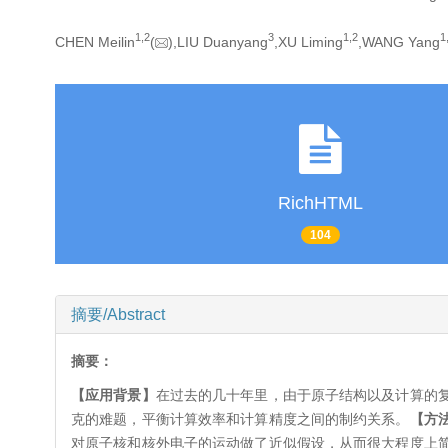
1,
2
3
1,
2
1
CHEN Meilin
(
),LIU Duanyang
,XU Liming
,WANG Yang
RichHTML
104
摘要/Abstract
摘要：
【应用背景】
在过去的几十年里，由于原子结构以及计算的
克的难题，平衡计算效率和计算精度之间的制约关系。
【方
对原子核和核外电子的运动做了近似假设，从而很大程度上