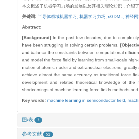
本文概述了机器学习力场的发展以及其相关理论知识，介绍
关键词:
半导体领域机器学习,
机器学习力场,
sGDML,
神经网
Abstract:
[Background]
In the past few decades, due to complexity o
have been struggling in solving certain problems.
[Objecti
and balance the constraints between computational efficie
and model the force field by learning from small-scale hig
motion of atomic nuclei and extranuclear electrons, greatly 
achieve almost the same accuracy as traditional force fiel
development and related theoretical knowledge of the 
shortcomings of machine learning force fields methods and t
Key words:
machine learning in semiconductor field,
machi
图/表
3
参考文献
51