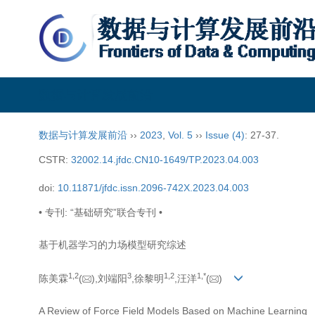
数据与计算发展前沿
数据与计算发展前沿
››
2023
,
Vol. 5
››
Issue (4)
: 27-37.
CSTR:
32002.14.jfdc.CN10-1649/TP.2023.04.003
doi:
10.11871/jfdc.issn.2096-742X.2023.04.003
• 专刊: “基础研究”联合专刊 •
基于机器学习的力场模型研究综述
1,
2
3
1,
2
1,
*
陈美霖
(
),刘端阳
,徐黎明
,汪洋
(
)
A Review of Force Field Models Based on Machine Learning