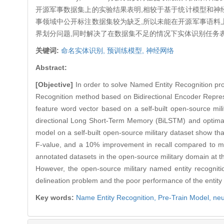
开源军事数据集上的实验结果表明,相较于基于统计模型和神经网
事领域中公开标注数据集较为缺乏,所以未能在开源军事语料上
界划分问题,同时解决了在数据集不足的情况下实体识别任务
关键词:
命名实体识别,
预训练模型,
神经网络
Abstract:
[Objective]
In order to solve Named Entity Recognition pr
Recognition method based on Bidirectional Encoder Repres
feature word vector based on a self-built open-source mili
directional Long Short-Term Memory (BiLSTM) and optimal
model on a self-built open-source military dataset show 
F-value, and a 10% improvement in recall compared to me
annotated datasets in the open-source military domain at t
However, the open-source military named entity recogni
delineation problem and the poor performance of the entity r
Key words:
Name Entity Recognition,
Pre-Train Model,
neu