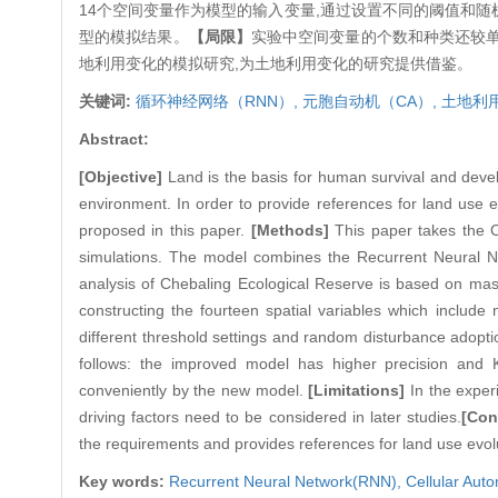
14个空间变量作为模型的输入变量,通过设置不同的阈值和随
型的模拟结果。
【局限】
实验中空间变量的个数和种类还较单
地利用变化的模拟研究,为土地利用变化的研究提供借鉴。
关键词:
循环神经网络（RNN）,
元胞自动机（CA）,
土地利
Abstract:
[Objective]
Land is the basis for human survival and devel
environment. In order to provide references for land use 
proposed in this paper.
[Methods]
This paper takes the C
simulations. The model combines the Recurrent Neural N
analysis of Chebaling Ecological Reserve is based on mas
constructing the fourteen spatial variables which include 
different threshold settings and random disturbance adopti
follows: the improved model has higher precision and K
conveniently by the new model.
[Limitations]
In the experi
driving factors need to be considered in later studies.
[Con
the requirements and provides references for land use evol
Key words:
Recurrent Neural Network(RNN),
Cellular Aut