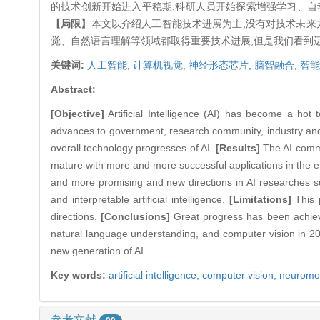
的技术创新开始进入平稳期,科研人员开始探索增强学习、自
【局限】
本文以介绍人工智能技术进展为主,没有对技术未来
觉、自然语言理解等领域都取得重要技术进展,但是我们看到
关键词:
人工智能,
计算机视觉,
神经形态芯片,
脑智融合,
智能
Abstract:
[Objective]
Artificial Intelligence (AI) has become a hot
advances to government, research community, industry an
overall technology progresses of AI.
[Results]
The AI commu
mature with more and more successful applications in the e
and more promising and new directions in AI researches suc
and interpretable artificial intelligence.
[Limitations]
This p
directions.
[Conclusions]
Great progress has been achieve
natural language understanding, and computer vision in 201
new generation of AI.
Key words:
artificial intelligence,
computer vision,
neuromor
参考文献