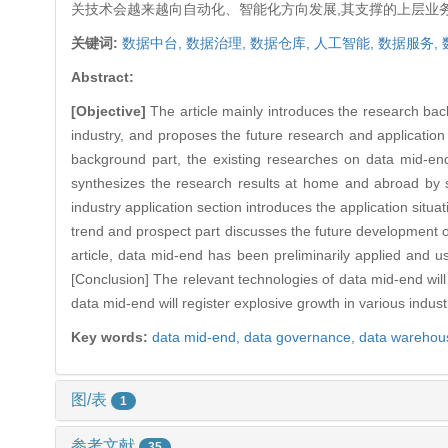
关技术会越来越向自动化、智能化方向发展,其支撑的上层业
关键词:
数据中台,
数据治理,
数据仓库,
人工智能,
数据服务,
Abstract:
[Objective]
The article mainly introduces the research back
industry, and proposes the future research and applicatio
background part, the existing researches on data mid-end
synthesizes the research results at home and abroad by sn
industry application section introduces the application situ
trend and prospect part discusses the future development 
article, data mid-end has been preliminarily applied and us
[Conclusion] The relevant technologies of data mid-end wi
data mid-end will register explosive growth in various indust
Key words:
data mid-end,
data governance,
data warehou
图/表
1
参考文献
35