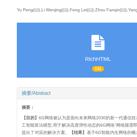
Yu Peng(
),Li Wenjing(
),Feng Lei(
),Zhou Fanqin(
),Yan
RichHTML
131
摘要/Abstract
摘要：
【目的】
6G网络被认为是面向未来网络2030的新一代通信
工智能算法模型,用于解决高度弹性动态的6G网络“网络随需即
提出了对应的解决方案。
【结果】
基于6G智能内生网络的概