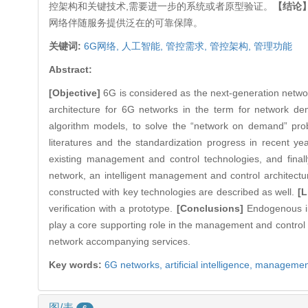
控架构和关键技术,需要进一步的系统或者原型验证。
【结论
网络伴随服务提供泛在的可靠保障。
关键词:
6G网络,
人工智能,
管控需求,
管控架构,
管理功能
Abstract:
[Objective]
6G is considered as the next-generation netwo
architecture for 6G networks in the term for network 
algorithm models, to solve the “network on demand” pro
literatures and the standardization progress in recent y
existing management and control technologies, and final
network, an intelligent management and control architectu
constructed with key technologies are described as well.
[L
verification with a prototype.
[Conclusions]
Endogenous inte
play a core supporting role in the management and control
network accompanying services.
Key words:
6G networks,
artificial intelligence,
management
图/表