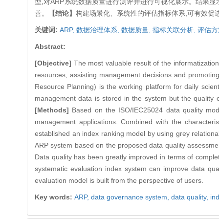
型,对ARP系统数据质量进行测评并进行可视化展示。结果
善。
【结论】
构建场景化、系统性的评估指标体系,可有效促
关键词:
ARP,
数据治理体系,
数据质量,
指标关联分析,
评估方
Abstract:
[Objective]
The most valuable result of the informatization
resources, assisting management decisions and promoting
Resource Planning) is the working platform for daily scie
management data is stored in the system but the quality o
[Methods]
Based on the ISO/IEC25024 data quality model
management applications. Combined with the characterist
established an index ranking model by using grey relational
ARP system based on the proposed data quality assessment m
Data quality has been greatly improved in terms of comple
systematic evaluation index system can improve data quali
evaluation model is built from the perspective of users.
Key words:
ARP,
data governance system,
data quality,
in