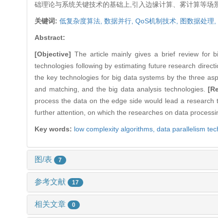
础理论与系统关键技术的基础上,引入边缘计算、雾计算等场
关键词:
低复杂度算法,
数据并行,
QoS机制技术,
图数据处理,
Abstract:
[Objective]
The article mainly gives a brief review for 
technologies following by estimating future research directi
the key technologies for big data systems by the three a
and matching, and the big data analysis technologies.
[R
process the data on the edge side would lead a research tr
further attention, on which the researches on data processi
Key words:
low complexity algorithms,
data parallelism te
图/表
7
参考文献
17
相关文章
0