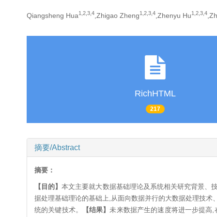
1,
2,
3,
4
1,
2,
3,
4
1,
2,
3,
4
Qiangsheng Hua
,Zhigao Zheng
,Zhenyu Hu
,Z
RichHTML
217
摘要/Abstract
摘要：
【目的】
本文主要就大数据基础理论及系统相关研究背景、技
据处理基础理论的基础上,从面向数据并行的大数据处理技术、RDF (
统的关键技术。
【结果】
未来数据产生的速度将进一步提高,