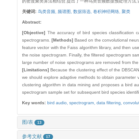
的密度聚类算法相结合,提出了一种鸟类音频数据预处理方法
关键词:
鸟类音频,
频谱图,
数据筛选,
卷积神经网络,
聚类
Abstract:
[Objective]
The accuracy of bird species classification 
spectrograms.
[Methods]
Based on the convolutional neural
feature vector with the Faiss algorithm library, and then us
the noise spectrogram. Finally, the filtered spectrogram samp
large number of noise spectrograms are removed from the s
[Limitations]
Because the clustering effect of the DBSCAN 
we should explore adaptive methods to obtain parameter v
clustering algorithm in data mining and proposes a bird au
spectrogram sample set for subsequent bird species identifi
Key words:
bird audio,
spectrogram,
data filtering,
convolu
图/表
13
参考文献
17