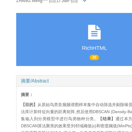
ZHANG Meng
(
),LI Jian
(
)
RichHTML
49
摘要/Abstract
摘要：
【目的】
从原始鸟类音频频谱图样本集中自动筛选并剔除噪音
法库计算特征向量的距离矩阵,然后使用DBSCAN (Density-Based 
集输入到分类模型中进行鸟类物种分类。
【结果】
通过本
DBSCAN算法聚类的效果受到邻域阈值(ε)和密度阈值(Mi