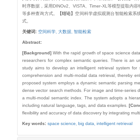
时序数据，采用DINOv2、VISTA、Timer-XL等
等多种查询方式。
【结论】
空间科学虚拟观测台智能检索系
式。
关键词:
空间科学,
大数据,
智能检索
Abstract:
[Background]
With the rapid growth of space science data
researchers for complex semantic queries. There is an ur
study aims to develop an intelligent retrieval system fo
comprehension and multi-modal data retrieval, thereby e
proposed system employs a dynamic semantic parsing mech
dense vector search methods. For image and time-series da
a multi-modal semantic index. The system adopts a hierarc
including natural language, tags, and data examples.
[Con
flexibility and accuracy of data discovery by integrating mult
Key words:
space science,
big data,
intelligent retrieval