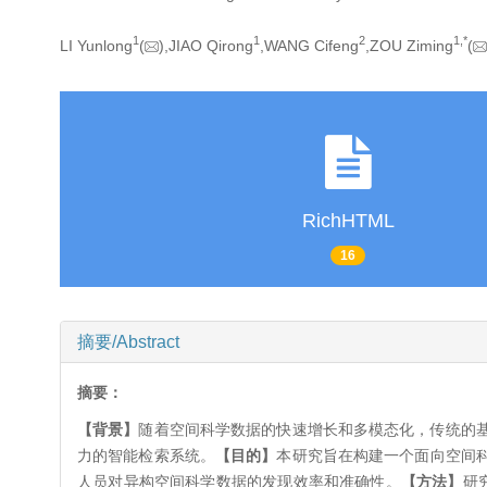
1
1
2
1,
*
LI Yunlong
(
),JIAO Qirong
,WANG Cifeng
,ZOU Ziming
(
RichHTML
16
摘要/Abstract
摘要：
【背景】
随着空间科学数据的快速增长和多模态化，传统的
力的智能检索系统。
【目的】
本研究旨在构建一个面向空间
人员对异构空间科学数据的发现效率和准确性。
【方法】
研