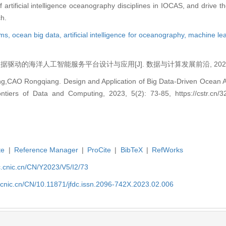
of artificial intelligence oceanography disciplines in IOCAS, and drive t
ch.
gms,
ocean big data,
artificial intelligence for oceanography,
machine lea
据驱动的海洋人工智能服务平台设计与应用[J]. 数据与计算发展前沿, 2023, 5(2
AO Rongqiang. Design and Application of Big Data-Driven Ocean Artif
ontiers of Data and Computing, 2023, 5(2): 73-85, https://cstr.cn/3
te
|
Reference Manager
|
ProCite
|
BibTeX
|
RefWorks
dc.cnic.cn/CN/Y2023/V5/I2/73
c.cnic.cn/CN/10.11871/jfdc.issn.2096-742X.2023.02.006