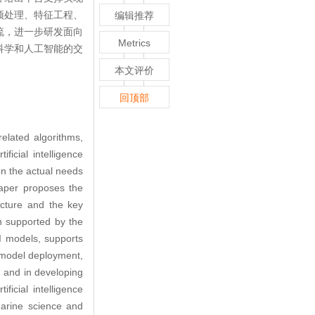
预处理、特征工程、
编辑推荐
流，进一步研发面向
Metrics
科学和人工智能的交
本文评价
回顶部
related algorithms,
ficial intelligence
n the actual needs
 paper proposes the
tecture and the key
ch supported by the
I models, supports
, model deployment,
s and in developing
ficial intelligence
 marine science and