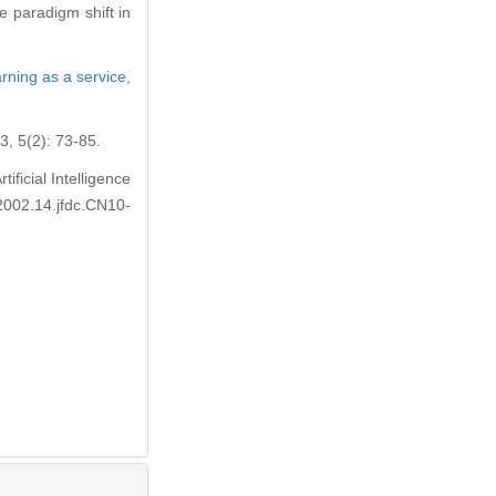
he paradigm shift in
rning as a service,
): 73-85.
icial Intelligence
2002.14.jfdc.CN10-