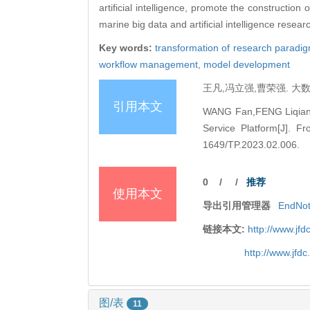
artificial intelligence, promote the construction 
marine big data and artificial intelligence resear
Key words:
transformation of research paradi
workflow management,
model development
王凡,冯立强,曹荣强. 大数
引用本文
WANG Fan,FENG Liqiang,C
Service Platform[J]. Fr
1649/TP.2023.02.006.
0
/
/
推荐
使用本文
导出引用管理器
EndNo
链接本文:
http://www.jf
http://www.jfd
图/表
11