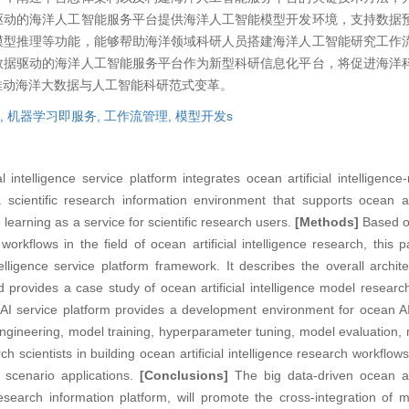
驱动的海洋人工智能服务平台提供海洋人工智能模型开发环境，支持数据
模型推理等功能，能够帮助海洋领域科研人员搭建海洋人工智能研究工作
数据驱动的海洋人工智能服务平台作为新型科研信息化平台，将促进海洋
推动海洋大数据与人工智能科研范式变革。
,
机器学习即服务,
工作流管理,
模型开发s
 intelligence service platform integrates ocean artificial intelligence-
scientific research information environment that supports ocean arti
learning as a service for scientific research users.
[Methods]
Based o
orkflows in the field of ocean artificial intelligence research, this
telligence service platform framework. It describes the overall archi
d provides a case study of ocean artificial intelligence model resear
AI service platform provides a development environment for ocean A
engineering, model training, hyperparameter tuning, model evaluation
h scientists in building ocean artificial intelligence research workflow
n scenario applications.
[Conclusions]
The big data-driven ocean arti
research information platform, will promote the cross-integration of