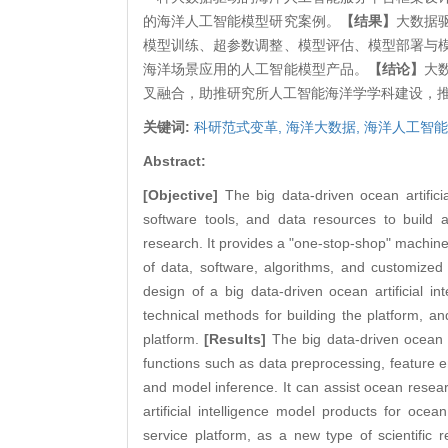
的海洋人工智能模型研究案例。
【结果】
大数据
模型训练、超参数调整、模型评估、模型部署与
海洋场景应用的人工智能模型产品。
【结论】
大
叉融合，助推研究所人工智能海洋学学科建设，
关键词:
科研范式变革,
海洋大数据,
海洋人工智能
Abstract:
[Objective]
The big data-driven ocean artificial
software tools, and data resources to build a 
research. It provides a "one-stop-shop" machine 
of data, software, algorithms, and customized w
design of a big data-driven ocean artificial in
technical methods for building the platform, an
platform.
[Results]
The big data-driven ocean 
functions such as data preprocessing, feature 
and model inference. It can assist ocean researc
artificial intelligence model products for ocea
service platform, as a new type of scientific 