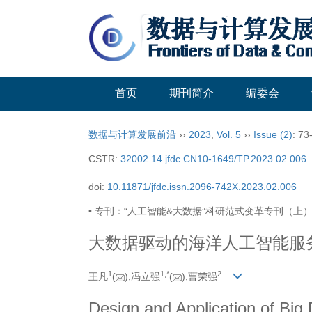
首页
期刊简介
编委会
数据与计算发展前沿
››
2023
,
Vol. 5
››
Issue (2)
: 73
CSTR:
32002.14.jfdc.CN10-1649/TP.2023.02.006
doi:
10.11871/jfdc.issn.2096-742X.2023.02.006
• 专刊：“人工智能&大数据”科研范式变革专刊（上） 
大数据驱动的海洋人工智能服
1
1,
*
2
王凡
(
),冯立强
(
),曹荣强
Design and Application of Big 