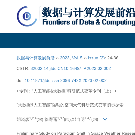
数据与计算发展前沿
数据与计算发展前沿
››
2023
,
Vol. 5
››
Issue (2)
: 24-36.
CSTR:
32002.14.jfdc.CN10-1649/TP.2023.02.002
doi:
10.11871/jfdc.issn.2096-742X.2023.02.002
• 专刊：“人工智能&大数据”科研范式变革专刊（上） •
“大数据&人工智能”驱动的空间天气科研范式变革初步探索
1,
2,
4
1,
3,
*
1,
4,
*
胡晓彦
(
),徐寄遥
(
),邹自明
(
)
Preliminary Study on Paradigm Shift in Space Weather Research