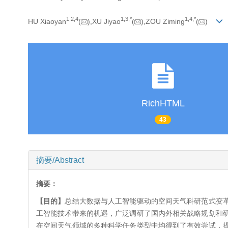
1,
2,
4
1,
3,
*
1,
4,
*
HU Xiaoyan
(
),XU Jiyao
(
),ZOU Ziming
(
)
RichHTML
43
摘要/Abstract
摘要：
【目的】
总结大数据与人工智能驱动的空间天气科研范式变
工智能技术带来的机遇，广泛调研了国内外相关战略规划和
在空间天气领域的多种科学任务类型中均得到了有效尝试，