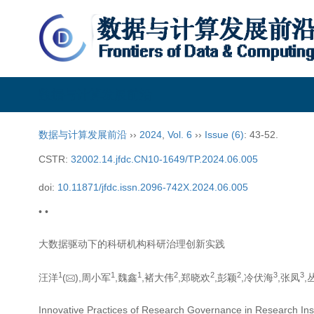
数据与计算发展前沿
数据与计算发展前沿
››
2024
,
Vol. 6
››
Issue (6)
: 43-52.
CSTR:
32002.14.jfdc.CN10-1649/TP.2024.06.005
doi:
10.11871/jfdc.issn.2096-742X.2024.06.005
• •
大数据驱动下的科研机构科研治理创新实践
1
1
1
2
2
2
3
3
汪洋
(
),周小军
,魏鑫
,褚大伟
,郑晓欢
,彭颖
,冷伏海
,张凤
,
Innovative Practices of Research Governance in Research Inst