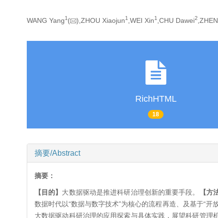
1
1
1
2
WANG Yang
(
),ZHOU Xiaojun
,WEI Xin
,CHU Dawei
,ZHEN
RichHTML
18
摘要/Abstract
摘要：
【目的】
大数据驱动是推进科研治理创新的重要手段。
【方
数据时代以“数据与数字技术”为核心的流程再造、及基于“
大数据驱动科研治理的应用探索与具体实践，展望科研管理