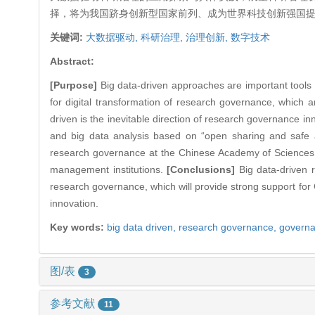
择，将为我国跻身创新型国家前列、成为世界科技创新强国
关键词:
大数据驱动,
科研治理,
治理创新,
数字技术
Abstract:
[Purpose]
Big data-driven approaches are important tools
for digital transformation of research governance, which ar
driven is the inevitable direction of research governance in
and big data analysis based on “open sharing and safe an
research governance at the Chinese Academy of Sciences, th
management institutions.
[Conclusions]
Big data-driven r
research governance, which will provide strong support for 
innovation.
Key words:
big data driven,
research governance,
governa
图/表
3
参考文献
11