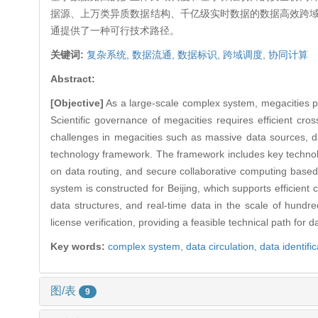
据源、上万类异质数据结构、千亿级实时数据的数据高效跨
通提供了一种可行技术路径。
关键词:
复杂系统,
数据流通,
数据标识,
跨域调度,
协同计算
Abstract:
[Objective]
As a large-scale complex system, megacities pos
Scientific governance of megacities requires efficient cross
challenges in megacities such as massive data sources, da
technology framework. The framework includes key technolo
on data routing, and secure collaborative computing based 
system is constructed for Beijing, which supports efficien
data structures, and real-time data in the scale of hundred
license verification, providing a feasible technical path for
Key words:
complex system,
data circulation,
data identifi
图/表
9