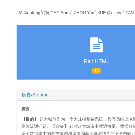
1
1
2
2
JIA Xiaofeng
(
),GAO Song
,ZHOU Yan
,XUE Qinliang
,FAN
RichHTML
14
摘要/Abstract
摘要：
【目的】
超大城市作为一个大规模复杂系统，具有高维全域
高效流通问题。
【方法】
针对超大城市中数源海量、数据分
基于数据路由的多主体跨域调度和基于算法切片的安全协同