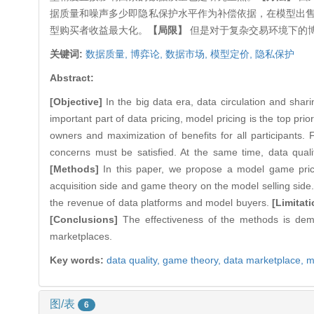
据质量和噪声多少即隐私保护水平作为补偿依据，在模型出
型购买者收益最大化。
【局限】
但是对于复杂交易环境下的
关键词:
数据质量,
博弈论,
数据市场,
模型定价,
隐私保护
Abstract:
[Objective]
In the big data era, data circulation and shar
important part of data pricing, model pricing is the top pri
owners and maximization of benefits for all participants. 
concerns must be satisfied. At the same time, data qualit
[Methods]
In this paper, we propose a model game prici
acquisition side and game theory on the model selling side
the revenue of data platforms and model buyers.
[Limitat
[Conclusions]
The effectiveness of the methods is dem
marketplaces.
Key words:
data quality,
game theory,
data marketplace,
m
图/表
6