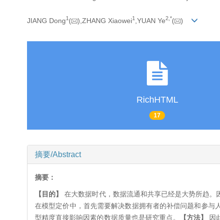
1
1
2,
*
JIANG Dong
(
),ZHANG Xiaowei
,YUAN Ye
(
)
RichHTML
17
摘要/Abstract
摘要：
【目的】
在大数据时代，数据流通和共享已经是大势所趋。
在模型定价中，首先需要解决数据拥有者的补偿问题和参与
型精度直接影响因素的数据质量也是研究重点。
【方法】
因