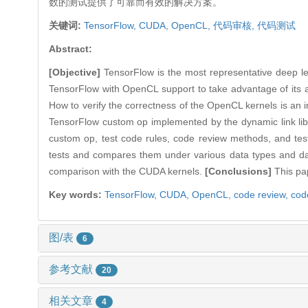
数的测试提供了可靠而有效的解决方案。
关键词:
TensorFlow,
CUDA,
OpenCL,
代码审核,
代码测试
Abstract:
[Objective]
TensorFlow is the most representative deep lear
TensorFlow with OpenCL support to take advantage of its
How to verify the correctness of the OpenCL kernels is an
TensorFlow custom op implemented by the dynamic link libr
custom op, test code rules, code review methods, and te
tests and compares them under various data types and dat
comparison with the CUDA kernels.
[Conclusions]
This pap
Key words:
TensorFlow,
CUDA,
OpenCL,
code review,
cod
图/表
6
参考文献
20
相关文章
4