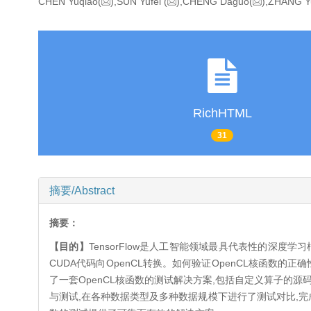
CHEN Yuqiao(
),SUN Yufei
(
),CHENG Daguo(
),ZHANG Y
RichHTML
31
摘要/Abstract
摘要：
【目的】
TensorFlow是人工智能领域最具代表性的深度学习框
CUDA代码向OpenCL转换。如何验证OpenCL核函数的
了一套OpenCL核函数的测试解决方案,包括自定义算子的
与测试,在各种数据类型及多种数据规模下进行了测试对比,完成