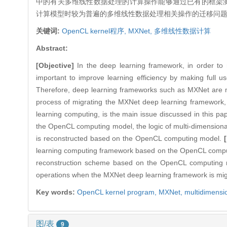
中的有关多维线性数据处理的计算操作能够通过已有的框架
计算模型时较为普遍的多维线性数据处理相关操作的迁移问
关键词:
OpenCL kernel程序,
MXNet,
多维线性数据计算
Abstract:
[Objective]
In the deep learning framework, in order to
important to improve learning efficiency by making full 
Therefore, deep learning frameworks such as MXNet are mi
process of migrating the MXNet deep learning framework, t
learning computing, is the main issue discussed in this pa
the OpenCL computing model, the logic of multi-dimension
is reconstructed based on the OpenCL computing model.
learning computing framework based on the OpenCL computi
reconstruction scheme based on the OpenCL computing mo
operations when the MXNet deep learning framework is mi
Key words:
OpenCL kernel program,
MXNet,
multidimensio
图/表
9