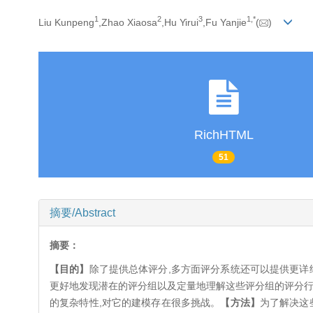
1
2
3
1,
*
Liu Kunpeng
,Zhao Xiaosa
,Hu Yirui
,Fu Yanjie
(
)
RichHTML
51
摘要/Abstract
摘要：
【目的】
除了提供总体评分,多方面评分系统还可以提供更详
更好地发现潜在的评分组以及定量地理解这些评分组的评分行
的复杂特性,对它的建模存在很多挑战。
【方法】
为了解决这