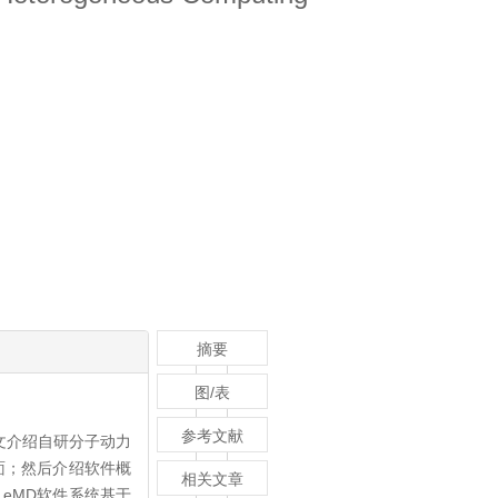
摘要
图/表
参考文献
文介绍自研分子动力
面；然后介绍软件概
相关文章
】
eMD软件系统基于