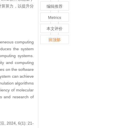
构计算算力，以提升分
编辑推荐
Metrics
本文评价
回顶部
geneous computing
roduces the system
omputing systems.
lity and computing
ses on the software
ystem can achieve
ulation algorithms
iency of molecular
ds and research of
4, 6(1): 21-