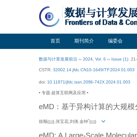
首页
期刊简介
编委会
数据与计算发展前沿
››
2024
,
Vol. 6
››
Issue (1)
: 21
CSTR:
32002.14.jfdc.CN10-1649/TP.2024.01.003
doi:
10.11871/jfdc.issn.2096-742X.2024.01.003
• 专题:超算互联网及应用 •
eMD：基于异构计算的大规
*
徐顺(
),张宝花,刘倩,金钟
(
)
eMD: A Large-Scale Molecula