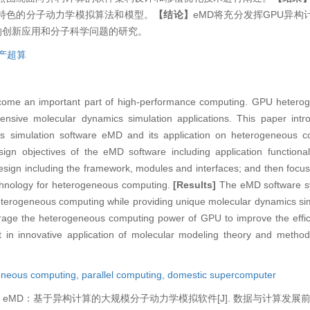
供特色的分子动力学模拟算法和模型。
【结论】
eMD将充分发挥GPU异
的创新应用和分子科学问题的研究。
产超算
me an important part of high-performance computing. GPU hetero
intensive molecular dynamics simulation applications. This paper int
cs simulation software eMD and its application on heterogeneous c
sign objectives of the eMD software including application functiona
design including the framework, modules and interfaces; and then focu
echnology for heterogeneous computing.
[Results]
The eMD software s
terogeneous computing while providing unique molecular dynamics sim
erage the heterogeneous computing power of GPU to improve the effic
st in innovative application of molecular modeling theory and metho
neous computing,
parallel computing,
domestic supercomputer
. eMD：基于异构计算的大规模分子动力学模拟软件[J]. 数据与计算发展前沿, 202