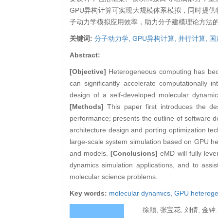
GPU异构计算可实现大规模体系模拟，同时提
子动力学模拟应用效率，助力分子建模理论方法
关键词:
分子动力学,
GPU异构计算,
并行计算,
国
Abstract:
[Objective]
Heterogeneous computing has beco
can significantly accelerate computationally 
design of a self-developed molecular dynami
[Methods]
This paper first introduces the de
performance; presents the outline of software 
architecture design and porting optimization t
large-scale system simulation based on GPU he
and models.
[Conclusions]
eMD will fully lev
dynamics simulation applications, and to assi
molecular science problems.
Key words:
molecular dynamics,
GPU heteroge
徐顺, 张宝花, 刘倩, 金钟