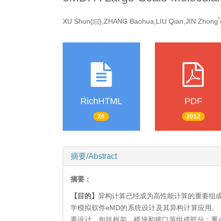
*
XU Shun(
),ZHANG Baohua,LIU Qian,JIN Zhong
RichHTML
PDF
26
2012
摘要/Abstract
摘要：
【目的】
异构计算已经成为高性能计算的重要组成
学模拟软件eMD的系统设计及其异构计算应用。
要设计，包括框架、模块和接口等组成部分；重