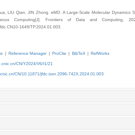
, LIU Qian, JIN Zhong. eMD: A Large-Scale Molecular Dynamics Si
eous Computing[J]. Frontiers of Data and Computing, 202
4.jfdc.CN10-1649/TP.2024.01.003.
te
|
Reference Manager
|
ProCite
|
BibTeX
|
RefWorks
dc.cnic.cn/CN/Y2024/V6/I1/21
c.cnic.cn/CN/10.11871/jfdc.issn.2096-742X.2024.01.003