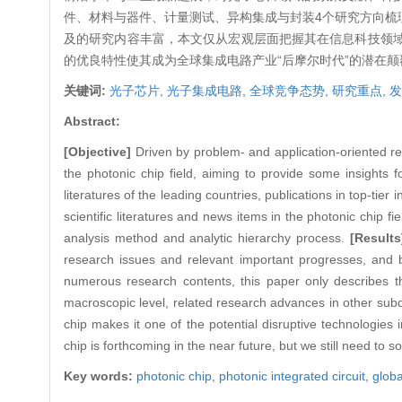
件、材料与器件、计量测试、异构集成与封装4个研究方向梳
及的研究内容丰富，本文仅从宏观层面把握其在信息科技领
的优良特性使其成为全球集成电路产业“后摩尔时代”的潜在
关键词:
光子芯片,
光子集成电路,
全球竞争态势,
研究重点,
发
Abstract:
[Objective]
Driven by problem- and application-oriented res
the photonic chip field, aiming to provide some insights
literatures of the leading countries, publications in top-tier
scientific literatures and news items in the photonic chip
analysis method and analytic hierarchy process.
[Results
research issues and relevant important progresses, and 
numerous research contents, this paper only describes t
macroscopic level, related research advances in other subdi
chip makes it one of the potential disruptive technologies i
chip is forthcoming in the near future, but we still need to
Key words:
photonic chip,
photonic integrated circuit,
globa