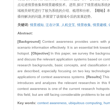
点论述情景收集和情景建模技术。进而,探讨了情景感知系统
域相关研究进行了较为系统的介绍、梳理和分析。
【结论】
亟待解决的问题,并展望了该领域今后的发展趋势。
关键词:
情景感知,
泛在计算,
人机交互,
情景收集,
情景建模,
Abstract:
[Background]
Context awareness provides users with pe
scenario information effectively. It is an essential link 
hotspot.
[Objective]
In this paper, we survey the backgro
and discuss the relevant application systems based on conte
research backgrounds, basic concepts, and classification 
are described, especially focusing on two key technologies
applications of context awareness systems.
[Results]
This 
introduces and analyzes the relevant researches in this f
context awareness is one of the current research hotspots i
this field, but are still facing considerable problems to be so
Key words:
context awareness,
ubiquitous computing,
hum