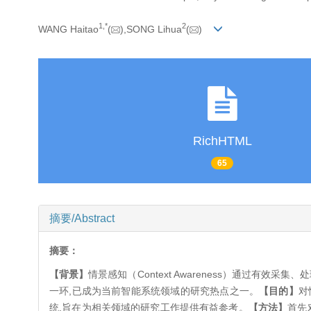
1,
*
2
WANG Haitao
(
),SONG Lihua
(
)
RichHTML
65
摘要/Abstract
摘要：
【背景】
情景感知（Context Awareness）通过
一环,已成为当前智能系统领域的研究热点之一。
【目的】
对
统,旨在为相关领域的研究工作提供有益参考。
【方法】
首先