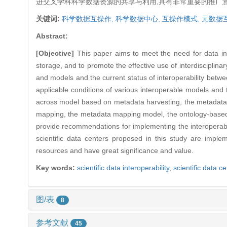
进交叉学科科学数据资源的共享与利用,具有非常重要的推广
关键词:
科学数据互操作,
科学数据中心,
互操作模式,
元数据
Abstract:
[Objective]
This paper aims to meet the need for data inter
storage, and to promote the effective use of interdisciplina
and models and the current status of interoperability betwe
applicable conditions of various interoperable models and
across model based on metadata harvesting, the metadata
mapping, the metadata mapping model, the ontology-based m
provide recommendations for implementing the interoperabili
scientific data centers proposed in this study are implem
resources and have great significance and value.
Key words:
scientific data interoperability,
scientific data c
图/表
8
参考文献
45