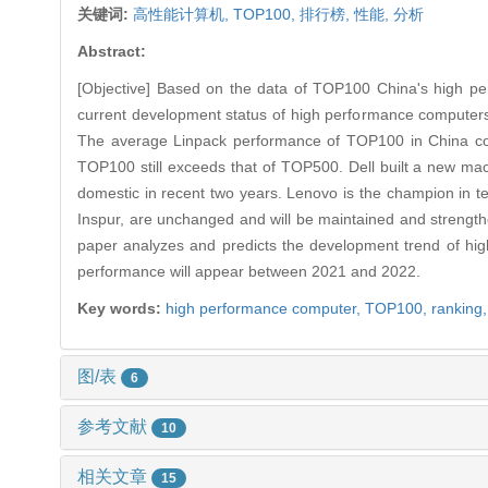
关键词:
高性能计算机,
TOP100,
排行榜,
性能,
分析
Abstract:
[Objective] Based on the data of TOP100 China's high pe
current development status of high performance computers 
The average Linpack performance of TOP100 in China cont
TOP100 still exceeds that of TOP500. Dell built a new mach
domestic in recent two years. Lenovo is the champion in 
Inspur, are unchanged and will be maintained and strengthen
paper analyzes and predicts the development trend of hi
performance will appear between 2021 and 2022.
Key words:
high performance computer,
TOP100,
ranking
图/表
6
参考文献
10
相关文章
15