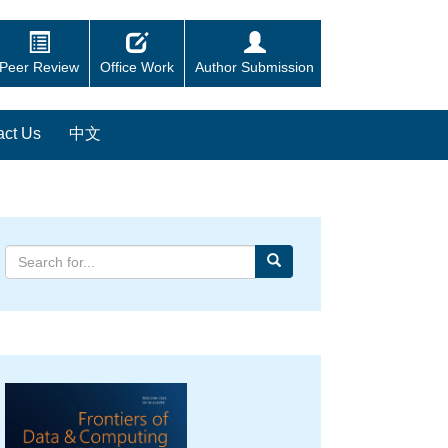
Peer Review
Office Work
Author Submission
act Us
中文