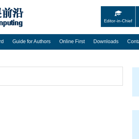
Editor-in-Chief
rd
Guide for Authors
Online First
Downloads
Cont