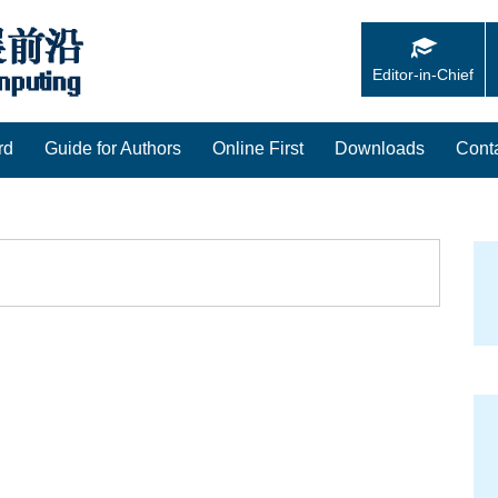
Editor-in-Chief
rd
Guide for Authors
Online First
Downloads
Cont