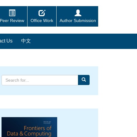
Peer Review
Office Work
Author Submission
act Us
中文