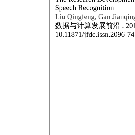
Speech Recognition
Liu Qingfeng, Gao Jianqi
数据与计算发展前沿 . 2019
10.11871/jfdc.issn.2096-7